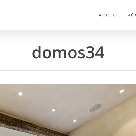
ACCUEIL
RÉ
domos34