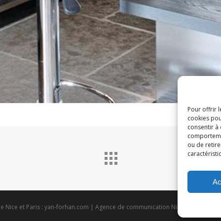
Pour offrir 
cookies pou
consentir à
comportement
ou de retire
caractéristi
Ac
 Nice et Paris :
yan-forhan.com
| Agence de communication Nice et Paris :
da2